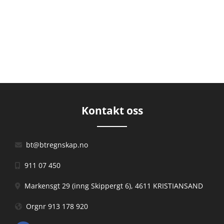
Kontakt oss
bt@btregnskap.no

911 07 450

Markensgt 29 (inng Skippergt 6), 4611 KRISTIANSAND

Orgnr 913 178 920
