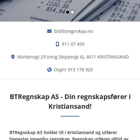
i
n
e
b
bt@btregnskap.no

e
h
911 07 450

o
v
Markensgt 29 (inng Skippergt 6), 4611 KRISTIANSAND

i
Orgnr 913 178 920

n
n
e
BTRegnskap AS - Din regnskapsfører i
n
r
Kristiansand!
e
g
n
BTRegnskap AS holder til i Kristiansand og utfører
s
tjenester innenfor regnskap. Regnskap utføres alltid av