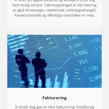
V
best mulig service. I lønnsoppdraget er det naturlig
at også feriepenger, skattetrekk, arbeidsgiveravgift,
Æ
fraværsstatistikk og offentlige statistikker er med.
R
E
T
R
Y
G
G
P
Å
O
S
Fakturering
S
Vi bistår deg gjerne med fakturering! Kredittsalg