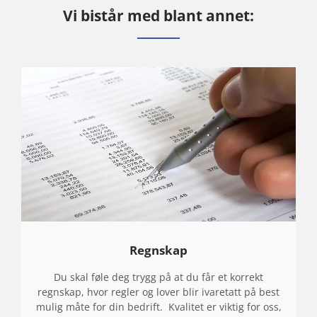
P
Vi bistår med blant annet:
E
T
A
N
S
E
N
S
O
M
Regnskap
S
K
Du skal føle deg trygg på at du får et korrekt
regnskap, hvor regler og lover blir ivaretatt på best
A
mulig måte for din bedrift. Kvalitet er viktig for oss,