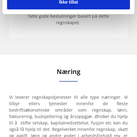
Ikke tillat
om årets økonomi og redegjør for virksomhetens
situasjon. Brukeren av informasjonen skal kunne
fatte gode beslutninger basert på dette
regnskapet.
Næring
Vi leverer regnskapstjenester til alle type næringer. Vi
tilbyr ellers tjenester innenfor de fleste
bedriftsøkonomiske områder som regnskap, lønn,
fakturering, budsjettering og årsoppgjør. Ønsker du hjelp
til å stifte selskap, kapitalnedsettelse, fusjon etc kan du
også få hjelp til det. Regelverket innenfor regnskap, skatt
og avgift, lønn og andre goder i arbeidsforhold mv. er