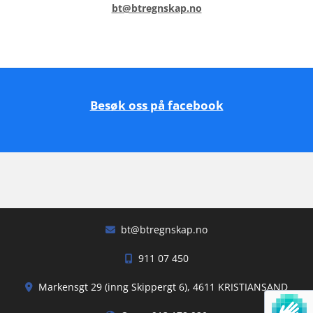
bt@btregnskap.no
Besøk oss på facebook
bt@btregnskap.no

911 07 450

Markensgt 29 (inng Skippergt 6), 4611 KRISTIANSAND
