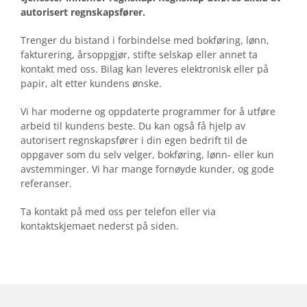
k
autorisert regnskapsfører.
a
Trenger du bistand i forbindelse med bokføring, lønn,
p
fakturering, årsoppgjør, stifte selskap eller annet ta
!
kontakt med oss. Bilag kan leveres elektronisk eller på
papir, alt etter kundens ønske.
V
I
Vi har moderne og oppdaterte programmer for å utføre
arbeid til kundens beste. Du kan også få hjelp av
H
autorisert regnskapsfører i din egen bedrift til de
A
oppgaver som du selv velger, bokføring, lønn- eller kun
avstemminger. Vi har mange fornøyde kunder, og gode
R
referanser.
D
Ta kontakt på med oss per telefon eller via
E
kontaktskjemaet nederst på siden.
N
K
O
M