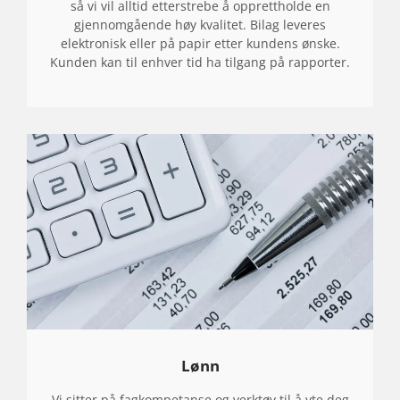
L
så vi vil alltid etterstrebe å opprettholde en
gjennomgående høy kvalitet. Bilag leveres
T
elektronisk eller på papir etter kundens ønske.
I
Kunden kan til enhver tid ha tilgang på rapporter.
L
F
O
R
A
T
D
U
S
K
A
Lønn
L
Vi sitter på fagkompetanse og verktøy til å yte deg